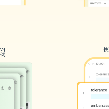
学习
快
千词