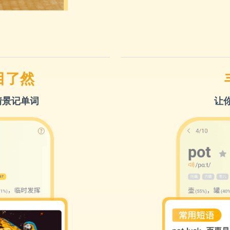
目了然
情景记单词
让